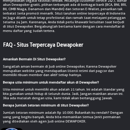
menyediakan segala fasilitas terbaik. Misalnya customer service 24/7, daftar
akun Dewapoker gratis, pilihan terbanyak ada di berbagai bank (BCA, BNI, BRI,
BII, CIMB Niaga, Danamon dan Mandiri) dan setoran E-Wallet, penarikan tak
terbatas serta promosi menarik. Situs taruhan online terpercaya di Indonesia
ini juga dilatih untuk tetap profesional dan ramah saat melayani pelanggan
selama 24 jam. Karenanya, Anda tidak perlu khawatir kesulitan saat berjudi
di situs Dewapoker. Bergabunglah bersama kami dengan cara mendaftar di
menu daftar yang sudah tertera.
FAQ - Situs Terpercaya Dewapoker
Amankah Bermain Di Situs Dewapoker?
Sangatlah aman bermain di judi online Dewapoker, Karena Dewapoker
merupakan website yang mendapatkan lisensi resmi dari pagcor dan
memiliki ribuan member dan aktif setiap harinya.
Berapa usia minimum untuk mendaftar akun di Dewapoker?
Usia minimal untuk memiliki akun adalah 21 tahun. Ini adalah standar yang
kita gunakan untuk hidup di seluruh dunia. Jadi, jangan mainkan aturan ini.
Jika ada masalah dengan usia, kami tidak akan bertanggung jawab.
Berapa jumlah setoran minimum di situs Dewapoker?
Jumlah setoran minimum adalah Rp 10.000. Bukankah itu rendah? Dengan
uang yang begitu banyak, Anda bisa memainkan semua jenis permainan
yang disediakan oleh agen judi online DEWAPOKER.