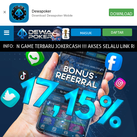
×
Dewapoker
DOWNLOAD
Download Dewapoker Mobile
 KESERUAN GAME TERBARU JOKERCASH !!! AKSES SELALU LINK 
INFO:
HOME
POKER
SLOT GAME
IDN E-LOTTERY
NEW
NEW
SPORTBOOK
LIVE CASINO
IDNLIVE
NEW
TOGEL
ESPORTS
ARCADE
NEW
NEW
NEW
TEMBAK IKAN
IDNRAFFLE
IDNTRADE