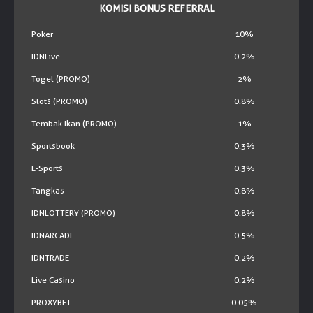
KOMISI BONUS REFERRAL
© Copyright 2026 dewapkrtop1.com - All right reserved | 18+
Poker
10%
IDNLive
0.2%
Togel (PROMO)
2%
Slots (PROMO)
0.8%
Tembak Ikan (PROMO)
1%
Sportsbook
0.3%
E-Sports
0.3%
Tangkas
0.8%
IDNLOTTERY (PROMO)
0.8%
IDNARCADE
0.5%
IDNTRADE
0.2%
Live Casino
0.2%
PROXYBET
0.05%